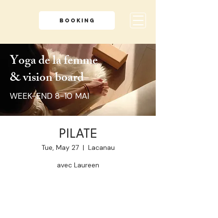
BOOKING
Yoga de la femme
& vision board
WEEK-END 8-10 MAI
PILATE
Tue, May 27
  |  
Lacanau
avec Laureen
Aucun billet en vente
Voir d'autres événements