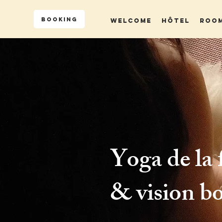
BOOKING
WELCOME
HÔTEL
ROO
Yoga de la
& vision b