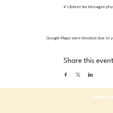
✔ Libérez les blocages phy
Show More
Google Maps were blocked due to you
Share this even
DOMAINE