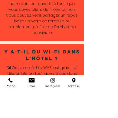
notre bar sont ouverts à tous, que
vous soyez client de l’hôtel ou non.
Vous pouvez venir partager un repas,
boire un verre en terrasse ou
simplement profiter de l’ambiance
conviviale.
Y a-t-il du Wi-Fi dans
l’hôtel ?
📶 Oui, bien sûr ! Le Wi-Fi est gratuit et
disponible partout, que ce soit dans
les chambres, le restaurant ou les
espaces communs.
Phone
Email
Instagram
Adresse
Vous organisez des
séminaires ou
événements ?