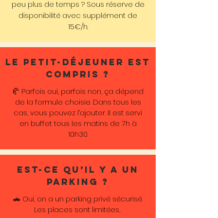
peu plus de temps ? Sous réserve de
disponibilité avec supplément de
15€/h.
CELABRATE
discover
Le petit-déjeuner est
compris ?
🥐 Parfois oui, parfois non, ça dépend
SPA MASSAGES & YOGA
de la formule choisie. Dans tous les
cas, vous pouvez l’ajouter. Il est servi
self-care
en buffet tous les matins de 7h à
10h30.
discover
Est-ce qu’il y a un
parking ?
🚗 Oui, on a un parking privé sécurisé.
Les places sont limitées,