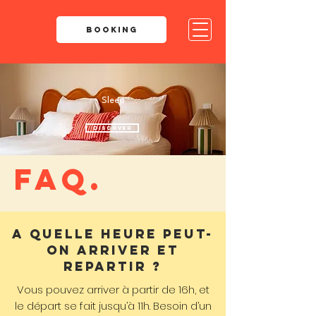
BOOKING
la baignoire
Sleep
HOTEL RESTAURANT
LACANAU
discover
FAQ.
EAT
DRINK
&
SEMINARS & PRO EVENTS
A quelle heure peut-
TO WORK
discover
on arriver et
repartir ?
discover
Vous pouvez arriver à partir de 16h, et
le départ se fait jusqu’à 11h. Besoin d’un
WEDDINGS & PRIVATE EVENTS