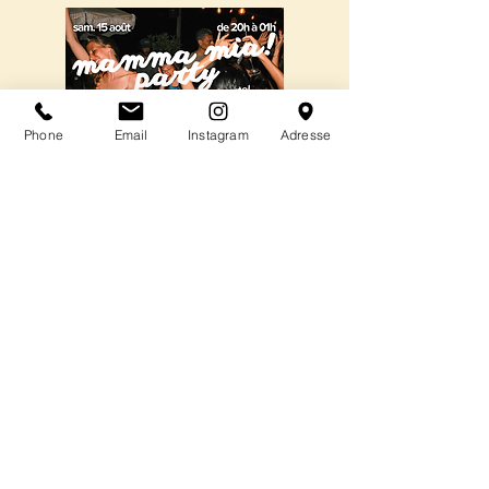
Phone
Email
Instagram
Adresse
Gratuit - sans résas
& aussi :
DÉCOUVREZ NOS ÉVÉNEMENTS
BIEN-ÊTRE​​​
Billetterie
conditions générales de ventes
mentions légales et conditions d'utilisation