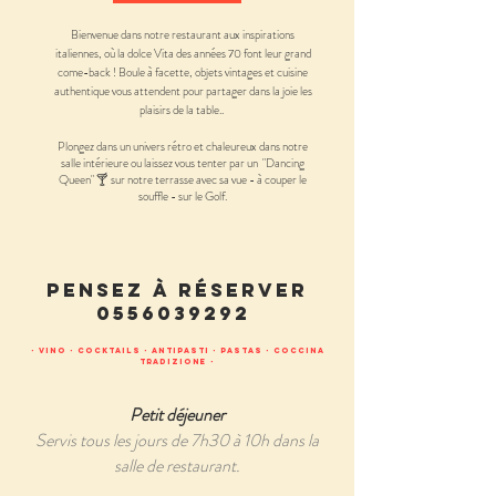
Bienvenue dans notre restaurant aux inspirations
italiennes, où la dolce Vita des années 70 font leur grand
come-back ! Boule à facette, objets vintages et cuisine
authentique vous attendent pour partager dans la joie les
plaisirs de la table..
Plongez dans un univers rétro et chaleureux dans notre
salle intérieure ou laissez vous tenter par un "Dancing
Queen
" 🍸 sur notre terrasse avec sa vue - à couper le
souffle - sur le Golf.
PENSEZ À RÉSERVER
0556039292
- VINO - cocktails - ANTIPASTI - PASTAS - COCCINA
TRADIZIONE -
Petit déjeuner
Servis tous les jours de 7h30 à 10h dans la
salle de restaurant.