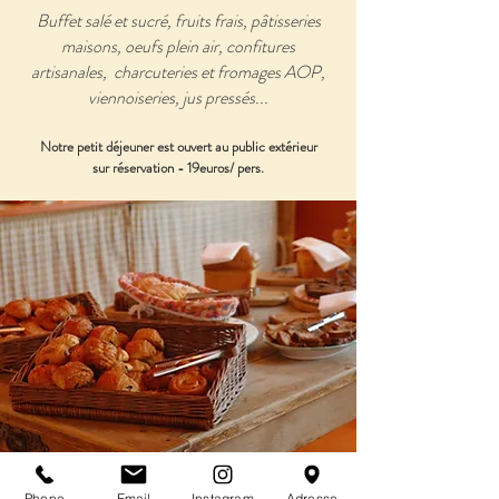
Buffet salé et sucré, fruits frais,
pâtisseries
maisons, oeufs plein air, confitures
artisanales, charcuteries et fromages AOP,
viennoiseries, jus pressés...
Notre petit déjeuner est ouvert au public
extérieur
sur réservation - 19euros/ pers.
Phone
Email
Instagram
Adresse