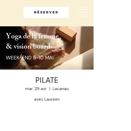
RÉSERVER
Yoga de la femme
& vision board
WEEK-END 8-10 MAI
PILATE
mar. 29 avr.
  |  
Lacanau
avec Laureen
Aucun billet en vente
Voir d'autres événements