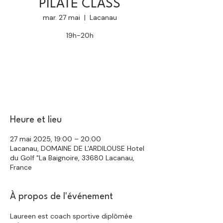
PILATE CLASS
mar. 27 mai
  |  
Lacanau
19h-20h
Aucun billet en vente
Voir d'autres événements
Heure et lieu
27 mai 2025, 19:00 – 20:00
Lacanau, DOMAINE DE L'ARDILOUSE Hotel
du Golf "La Baignoire, 33680 Lacanau,
France
À propos de l'événement
Laureen est coach sportive diplômée 