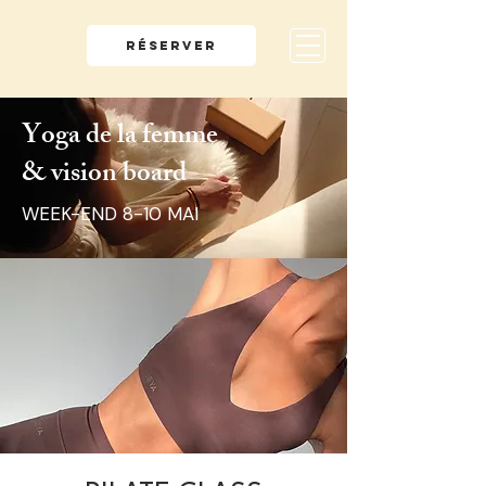
RÉSERVER
Yoga de la femme
& vision board
WEEK-END 8-10 MAI