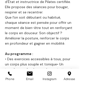
d’État et instructrice de Pilates certifiée. 
Elle propose des séances pour bouger, 
respirer et se recentrer.
Que l'on soit débutant ou habitué, 
chaque séance est pensée pour offrir un 
moment de bien-être tout en renforçant 
le corps en douceur. Son objectif ? 
Améliorer la posture, renforcer le corps 
en profondeur et gagner en mobilité.
Au programme :
• Des exercices accessibles à tous, pour 
un corps plus souple et tonique• Un 
travail en profondeur sur la respiration et 
la posture
Phone
Email
Instagram
Adresse
• Un instant pour soi, dans un cadre 
apaisant
Matériel inclus
Afficher plus