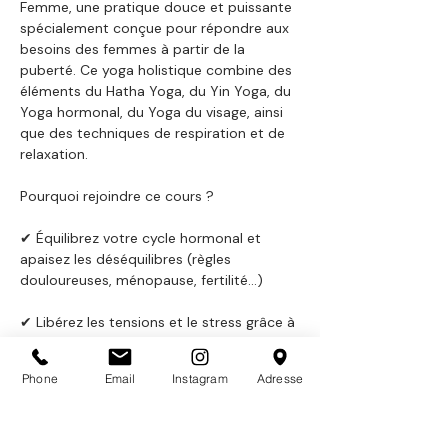
Femme, une pratique douce et puissante 
spécialement conçue pour répondre aux 
besoins des femmes à partir de la 
puberté. Ce yoga holistique combine des 
éléments du Hatha Yoga, du Yin Yoga, du 
Yoga hormonal, du Yoga du visage, ainsi 
que des techniques de respiration et de 
relaxation.
Pourquoi rejoindre ce cours ?
✔ Équilibrez votre cycle hormonal et 
apaisez les déséquilibres (règles 
douloureuses, ménopause, fertilité...)
✔ Libérez les tensions et le stress grâce à 
des postures douces et adaptées
Phone
Email
Instagram
Adresse
✔ Renforcez votre énergie féminine et 
développez votre confiance en vous