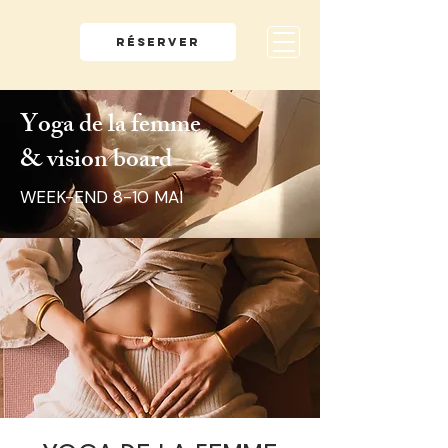
RÉSERVER
Yoga de la femme
& vision board
WEEK-END 8-10 MAI