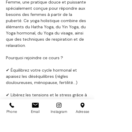
Femme, une pratique douce et puissante 
spécialement conçue pour répondre aux 
besoins des femmes à partir de la 
puberté. Ce yoga holistique combine des 
éléments du Hatha Yoga, du Yin Yoga, du 
Yoga hormonal, du Yoga du visage, ainsi 
que des techniques de respiration et de 
relaxation.
Pourquoi rejoindre ce cours ?
✔ Équilibrez votre cycle hormonal et 
apaisez les déséquilibres (règles 
douloureuses, ménopause, fertilité...)
✔ Libérez les tensions et le stress grâce à 
des postures douces et adaptées
Phone
Email
Instagram
Adresse
✔ Renforcez votre énergie féminine et 
développez votre confiance en vous