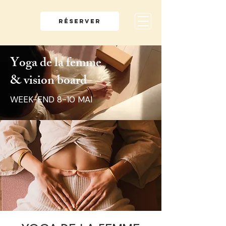
RÉSERVER
Yoga de la femme
& vision board
WEEK-END 8-10 MAI