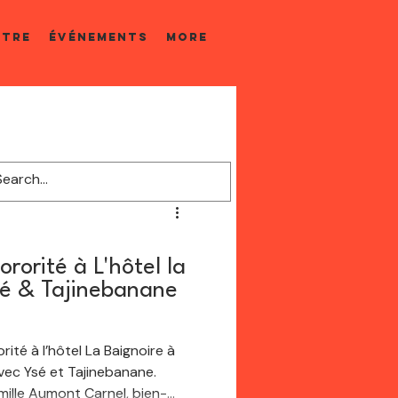
ÊTRE
ÉVÉNEMENTS
More
rorité à L'hôtel la
sé & Tajinebanane
té à l’hôtel La Baignoire à
vec Ysé et Tajinebanane.
ille Aumont Carnel, bien-