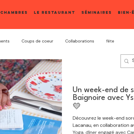
 CHAMBRES
LE RESTAURANT
SÉMINAIRES
BIEN-
ents
Coups de coeur
Collaborations
fête
Collaborations
Un week-end de so
Baignoire avec Y
💛
Découvrez le week-end sorori
Lacanau, en collaboration a
Yoga, dîner engagé avec Cam