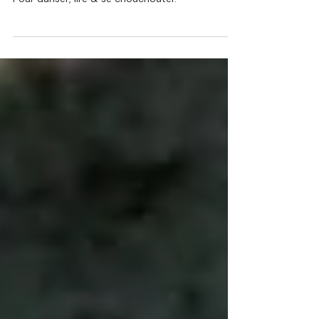
BAIGNOIRE
Pour danser, lire & se chouchouter.