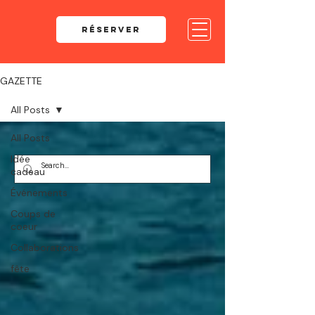
RÉSERVER
GAZETTE
All Posts
All Posts
Idée
cadeau
Événements
Coups de
coeur
Collaborations
fête