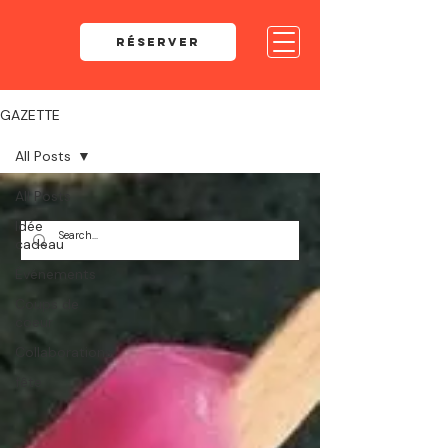
RÉSERVER
GAZETTE
All Posts
All Posts
Idée
cadeau
Événements
Coups de
coeur
Collaborations
fête