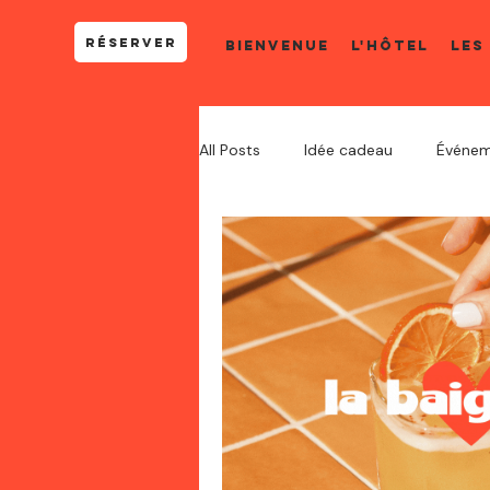
RÉSERVER
Bienvenue
L'HÔTEL
LES
All Posts
Idée cadeau
Événem