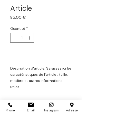
Article
Prix
85,00 €
Quantité
*
Ajouter au panier
Description d'article. Saisissez ici les 
caractéristiques de l'article : taille, 
matière et autres informations 
utiles.
DÉTAILS D'ARTICLE
Phone
Email
Instagram
Adresse
Détails d'article. Saisissez ici les